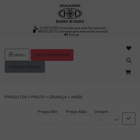
214915305
(chamada para rede fixa nacional)
960022875
(chamada para rede móvel nacional)
Entrar
SALDOS PANDORA
MENU
CHEQUE-PRENDA
PRODUTOS >
PRATA
>
CRIANÇA
>
ANÉIS
Preço Mín
Preço Máx
Ordem