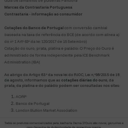
Guia de tamanhos de pulseiras Pandora
Marcas da Contrastaria Portuguesa
Contrastaria - informação ao consumidor
Cotações do Banco de Portugal
com conversão cambial
baseada na taxa de referência do BCE (de acordo com alínea a)
do nº 1 Artº 63º da lei 120/2017 de 15 Setembro)
Cotação do ouro, prata, platina e paládio: O Preço do Ouro é
administrado de forma independente pela ICE Benchmark
Administration (IBA)
Ao abrigo do Artigo 63.º da nova lei do RJOC, Lei n,º98/2015 de 18
de agosto, informamos que as
cotações diárias do ouro
, da
prata, da platina e do paládio podem ser consultadas nos sites:
AORP
Banco de Portugal
London Bullion Market Association
Todos os produtos comercializados pela Joalharia Dama D'Ouro são novos, genuínos e
com Garantia de Autenticidade da respectiva marca.