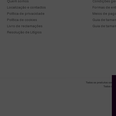
Quem somos
Condições ger
Localização e contactos
Formas de en
Política de privacidade
Meios de pag
Política de cookies
Guia de taman
Livro de reclamações
Guia de taman
Resolução de Litígios
Todos os produtos come
Todos os 