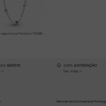
Corrente de segurança Pandora 791688C01
GAS
GRÁTIS
100%
SATISFAÇÃO
 >
Ver mais >
r
Marcas da Contrastaria Portu