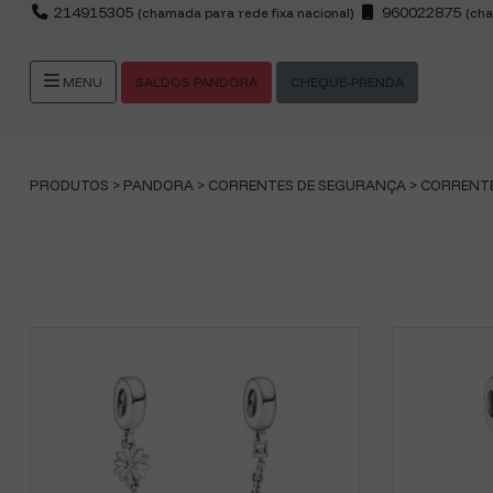
214915305
960022875
(chamada para rede fixa nacional)
(cha
SALDOS PANDORA
CHEQUE-PRENDA
MENU
PRODUTOS >
PANDORA
>
CORRENTES DE SEGURANÇA
>
CORRENTE