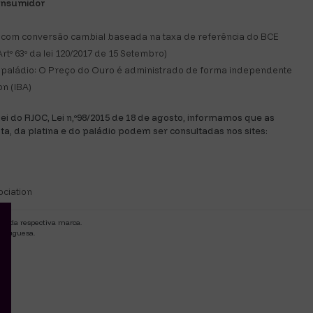
consumidor
com conversão cambial baseada na taxa de referência do BCE
rtº 63º da lei 120/2017 de 15 Setembro)
 e paládio: O Preço do Ouro é administrado de forma independente
n (IBA)
 lei do RJOC, Lei n,º98/2015 de 18 de agosto, informamos que as
ata, da platina e do paládio podem ser consultadas nos sites:
ociation
de da respectiva marca.
ortuguesa.