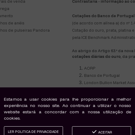
ais de venda
Contrastaria - informação ao 
trega
amento
Cotações do Banco de Portugal
hos de anéis
(de acordo com alínea a) do nº 1 A
hos de pulseiras Pandora
Cotação do ouro, prata, platina
pela ICE Benchmark Administratio
Ao abrigo do Artigo 63.º da nova
cotações diárias do ouro
, da pr
AORP
Banco de Portugal
London Bullion Market Ass
rcializados pela Joalharia Dama D'Ouro são novos, genuínos e com Garantia de Autenticida
Estamos a usar cookies para lhe proporcionar a melhor
produtos comercializados Joalharia Dama D'Ouro estão em conformidade com a legislação p
experiência no nosso site. Ao continuar a utilizar o nosso
CAE 47770.
Titulo de actividade Retalhista de Ourivesaria-Site T9784
website estará a concordar com a nossa utilização de
cookies.
©2018 Maria João & Pires Lda. | Powered by
windbyinternet
LER POLITICA DE PRIVACIDADE
ACEITAR