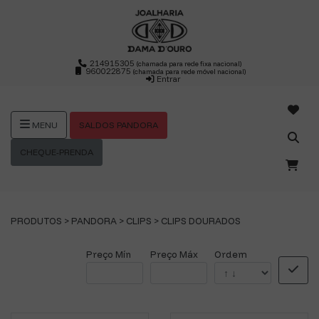
214915305
(chamada para rede fixa nacional)
960022875
(chamada para rede móvel nacional)
Entrar
SALDOS PANDORA
MENU
CHEQUE-PRENDA
PRODUTOS >
PANDORA
>
CLIPS
>
CLIPS DOURADOS
Preço Mín
Preço Máx
Ordem