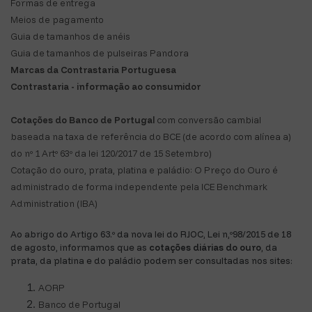
Formas de entrega
Meios de pagamento
Guia de tamanhos de anéis
Guia de tamanhos de pulseiras Pandora
Marcas da Contrastaria Portuguesa
Contrastaria - informação ao consumidor
Cotações do Banco de Portugal
com conversão cambial
baseada na taxa de referência do BCE (de acordo com alínea a)
do nº 1 Artº 63º da lei 120/2017 de 15 Setembro)
Cotação do ouro, prata, platina e paládio: O Preço do Ouro é
administrado de forma independente pela ICE Benchmark
Administration (IBA)
Ao abrigo do Artigo 63.º da nova lei do RJOC, Lei n,º98/2015 de 18
de agosto, informamos que as
cotações diárias do ouro
, da
prata, da platina e do paládio podem ser consultadas nos sites:
AORP
Banco de Portugal