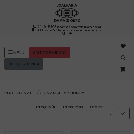
214915305
(chamada para rede fixa nacional)
960022875
(chamada para rede móvel nacional)
Entrar
SALDOS PANDORA
MENU
CHEQUE-PRENDA
PRODUTOS >
RELÓGIOS
>
MAREA
>
HOMEM
Preço Mín
Preço Máx
Ordem