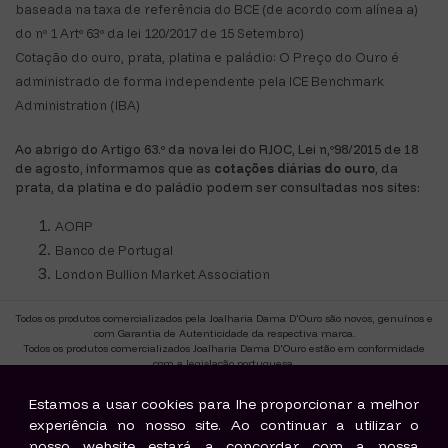
baseada na taxa de referência do BCE (de acordo com alínea a)
do nº 1 Artº 63º da lei 120/2017 de 15 Setembro)
Cotação do ouro, prata, platina e paládio: O Preço do Ouro é
administrado de forma independente pela ICE Benchmark
Administration (IBA)
Ao abrigo do Artigo 63.º da nova lei do RJOC, Lei n,º98/2015 de 18
de agosto, informamos que as
cotações diárias do ouro
, da
prata, da platina e do paládio podem ser consultadas nos sites:
AORP
Banco de Portugal
London Bullion Market Association
Todos os produtos comercializados pela Joalharia Dama D'Ouro são novos, genuínos e
com Garantia de Autenticidade da respectiva marca.
Todos os produtos comercializados Joalharia Dama D'Ouro estão em conformidade
com a legislação portuguesa.
CAE 47770.
Titulo de actividade Retalhista de Ourivesaria-Site T9784
Estamos a usar cookies para lhe proporcionar a melhor
experiência no nosso site. Ao continuar a utilizar o
nosso website estará a concordar com a nossa