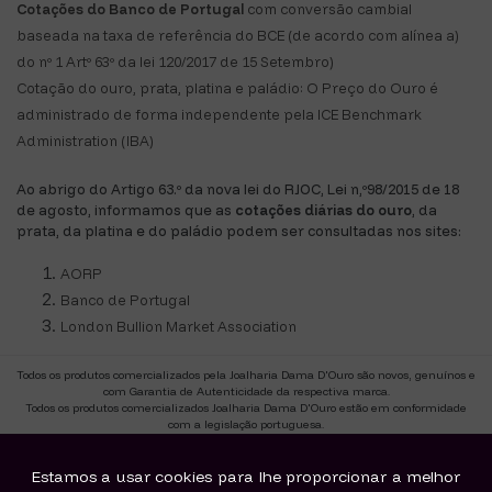
Cotações do Banco de Portugal
com conversão cambial
baseada na taxa de referência do BCE (de acordo com alínea a)
do nº 1 Artº 63º da lei 120/2017 de 15 Setembro)
Cotação do ouro, prata, platina e paládio: O Preço do Ouro é
administrado de forma independente pela ICE Benchmark
Administration (IBA)
Ao abrigo do Artigo 63.º da nova lei do RJOC, Lei n,º98/2015 de 18
de agosto, informamos que as
cotações diárias do ouro
, da
prata, da platina e do paládio podem ser consultadas nos sites:
AORP
Banco de Portugal
London Bullion Market Association
Todos os produtos comercializados pela Joalharia Dama D'Ouro são novos, genuínos e
com Garantia de Autenticidade da respectiva marca.
Todos os produtos comercializados Joalharia Dama D'Ouro estão em conformidade
com a legislação portuguesa.
CAE 47770.
Titulo de actividade Retalhista de Ourivesaria-Site T9784
Estamos a usar cookies para lhe proporcionar a melhor