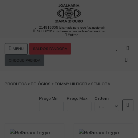
214915305
(chamada para rede fixa nacional)
960022875
(chamada para rede móvel nacional)
Entrar
MENU
SALDOS PANDORA
CHEQUE-PRENDA
PRODUTOS >
RELÓGIOS
>
TOMMY HILFIGER
>
SENHORA
Preço Mín
Preço Máx
Ordem