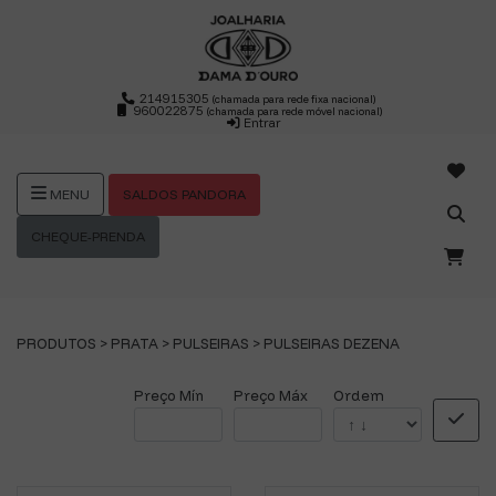
214915305
(chamada para rede fixa nacional)
960022875
(chamada para rede móvel nacional)
Entrar
SALDOS PANDORA
MENU
CHEQUE-PRENDA
PRODUTOS >
PRATA
>
PULSEIRAS
>
PULSEIRAS DEZENA
Preço Mín
Preço Máx
Ordem