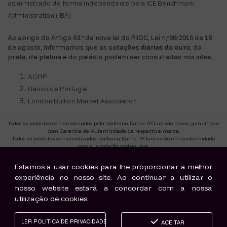
administrado de forma independente pela ICE Benchmark
Administration (IBA)
Ao abrigo do Artigo 63.º da nova lei do RJOC, Lei n,º98/2015 de 18
de agosto, informamos que as
cotações diárias do ouro
, da
prata, da platina e do paládio podem ser consultadas nos sites:
AORP
Banco de Portugal
London Bullion Market Association
Todos os produtos comercializados pela Joalharia Dama D'Ouro são novos, genuínos e
com Garantia de Autenticidade da respectiva marca.
Todos os produtos comercializados Joalharia Dama D'Ouro estão em conformidade
com a legislação portuguesa.
CAE 47770.
Titulo de actividade Retalhista de Ourivesaria-Site T9784
Estamos a usar cookies para lhe proporcionar a melhor
experiência no nosso site. Ao continuar a utilizar o
nosso website estará a concordar com a nossa
©2018 Maria João & Pires Lda. | Powered by
windbyinternet
utilização de cookies.
LER POLITICA DE PRIVACIDADE
ACEITAR