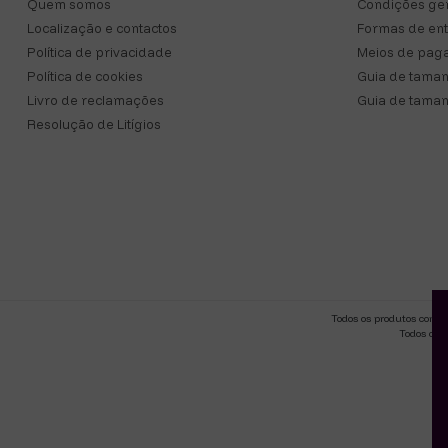
Quem somos
Condições ger
Localização e contactos
Formas de en
Política de privacidade
Meios de pag
Política de cookies
Guia de taman
Livro de reclamações
Guia de taman
Resolução de Litígios
Todos os produtos come
Todos os 