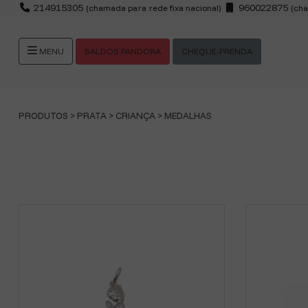
214915305
960022875
(chamada para rede fixa nacional)
(cha
SALDOS PANDORA
CHEQUE-PRENDA
MENU
PRODUTOS >
PRATA
>
CRIANÇA
>
MEDALHAS