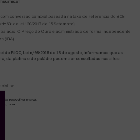
consumidor
com conversão cambial baseada na taxa de referência do BCE
rtº 63º da lei 120/2017 de 15 Setembro)
 e paládio: O Preço do Ouro é administrado de forma independente
n (IBA)
 lei do RJOC, Lei n,º98/2015 de 18 de agosto, informamos que as
ata, da platina e do paládio podem ser consultadas nos sites:
ociation
de da respectiva marca.
ortuguesa.