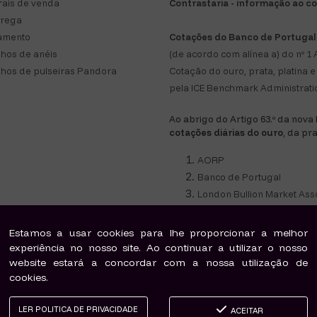
ais de venda
Contrastaria - informação ao 
trega
amento
Cotações do Banco de Portugal
hos de anéis
(de acordo com alínea a) do nº 1 A
hos de pulseiras Pandora
Cotação do ouro, prata, platina
pela ICE Benchmark Administratio
Ao abrigo do Artigo 63.º da nova
cotações diárias do ouro
, da pr
AORP
Banco de Portugal
London Bullion Market Ass
rcializados pela Joalharia Dama D'Ouro são novos, genuínos e com Garantia de Autenticida
Estamos a usar cookies para lhe proporcionar a melhor
produtos comercializados Joalharia Dama D'Ouro estão em conformidade com a legislação p
experiência no nosso site. Ao continuar a utilizar o nosso
CAE 47770.
Titulo de actividade Retalhista de Ourivesaria-Site T9784
website estará a concordar com a nossa utilização de
cookies.
©2018 Maria João & Pires Lda. | Powered by
windbyinternet
LER POLITICA DE PRIVACIDADE
ACEITAR