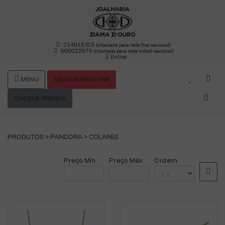
214915305
(chamada para rede fixa nacional)
960022875
(chamada para rede móvel nacional)
Entrar
MENU
SALDOS PANDORA
CHEQUE-PRENDA
PRODUTOS >
PANDORA
>
COLARES
Preço Mín
Preço Máx
Ordem