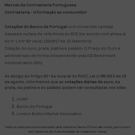
Marcas da Contrastaria Portuguesa
Contrastaria - informação ao consumidor
Cotações do Banco de Portugal
com conversão cambial
baseada na taxa de referência do BCE (de acordo com alínea a)
do nº 1 Artº 63º da lei 120/2017 de 15 Setembro)
Cotação do ouro, prata, platina e paládio: O Preço do Ouro é
administrado de forma independente pela ICE Benchmark
Administration (IBA)
Ao abrigo do Artigo 63.º da nova lei do RJOC, Lei n,º98/2015 de 18
de agosto, informamos que as
cotações diárias do ouro
, da
prata, da platina e do paládio podem ser consultadas nos sites:
AORP
Banco de Portugal
London Bullion Market Association
Todos os produtos comercializados pela Joalharia Dama D'Ouro são novos, genuínos e
com Garantia de Autenticidade da respectiva marca.