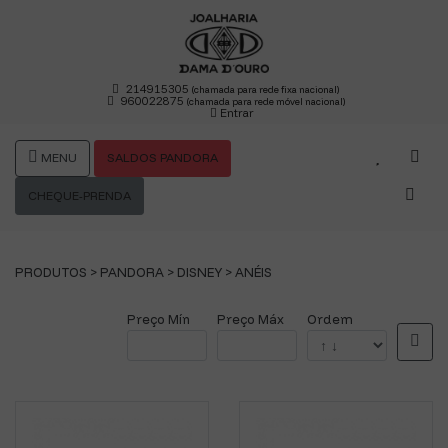
214915305
(chamada para rede fixa nacional)
960022875
(chamada para rede móvel nacional)
Entrar
MENU
SALDOS PANDORA
CHEQUE-PRENDA
PRODUTOS >
PANDORA
>
DISNEY
>
ANÉIS
Preço Mín
Preço Máx
Ordem