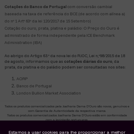
Cotações do Banco de Portugal
com conversão cambial
baseada na taxa de referência do BCE (de acordo com alínea a)
do nº 1 Artº 63º da lei 120/2017 de 15 Setembro)
Cotação do ouro, prata, platina e paládio: O Preço do Ouro é
administrado de forma independente pela ICE Benchmark
Administration (IBA)
Ao abrigo do Artigo 63.º da nova lei do RJOC, Lei n,º98/2015 de 18
de agosto, informamos que as
cotações diárias do ouro
, da
prata, da platina e do paládio podem ser consultadas nos sites:
AORP
Banco de Portugal
London Bullion Market Association
Todos os produtos comercializados pela Joalharia Dama D'Ouro são novos, genuínos e
com Garantia de Autenticidade da respectiva marca.
Todos os produtos comercializados Joalharia Dama D'Ouro estão em conformidade
com a legislação portuguesa.
CAE 47770.
Titulo de actividade Retalhista de Ourivesaria-Site T9784
Estamos a usar cookies para lhe proporcionar a melhor