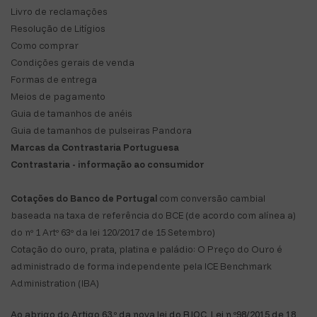
Livro de reclamações
Resolução de Litígios
Como comprar
Condições gerais de venda
Formas de entrega
Meios de pagamento
Guia de tamanhos de anéis
Guia de tamanhos de pulseiras Pandora
Marcas da Contrastaria Portuguesa
Contrastaria - informação ao consumidor
Cotações do Banco de Portugal
com conversão cambial
baseada na taxa de referência do BCE (de acordo com alínea a)
do nº 1 Artº 63º da lei 120/2017 de 15 Setembro)
Cotação do ouro, prata, platina e paládio: O Preço do Ouro é
administrado de forma independente pela ICE Benchmark
Administration (IBA)
Ao abrigo do Artigo 63.º da nova lei do RJOC, Lei n,º98/2015 de 18