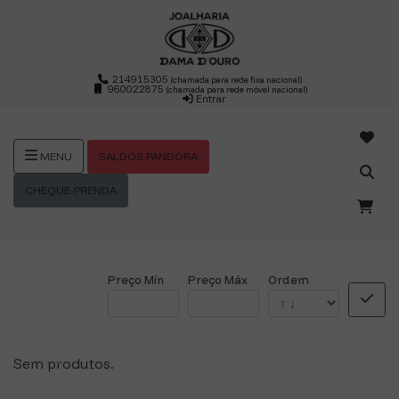
214915305
(chamada para rede fixa nacional)
960022875
(chamada para rede móvel nacional)
Entrar
SALDOS PANDORA
MENU
CHEQUE-PRENDA
Preço Mín
Preço Máx
Ordem
Sem produtos.