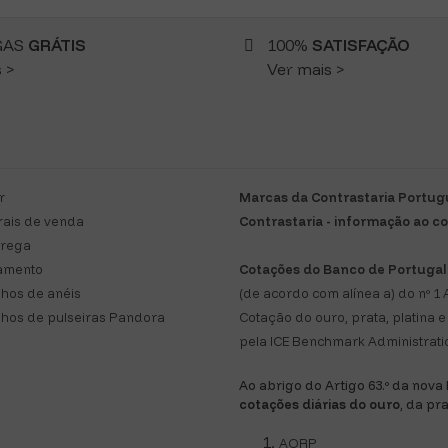
GAS
GRÁTIS
100%
SATISFAÇÃO
 >
Ver mais >
r
Marcas da Contrastaria Portu
ais de venda
Contrastaria - informação ao 
trega
amento
Cotações do Banco de Portugal
hos de anéis
(de acordo com alínea a) do nº 1 A
hos de pulseiras Pandora
Cotação do ouro, prata, platina
pela ICE Benchmark Administratio
Ao abrigo do Artigo 63.º da nova
cotações diárias do ouro
, da pr
AORP