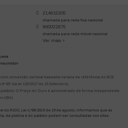
214915305
chamada para rede fixa nacional
960022875
chamada para rede móvel nacional
Ver mais >
guesa
consumidor
com conversão cambial baseada na taxa de referência do BCE
rtº 63º da lei 120/2017 de 15 Setembro)
 e paládio: O Preço do Ouro é administrado de forma independente
n (IBA)
 lei do RJOC, Lei n,º98/2015 de 18 de agosto, informamos que as
ata, da platina e do paládio podem ser consultadas nos sites: