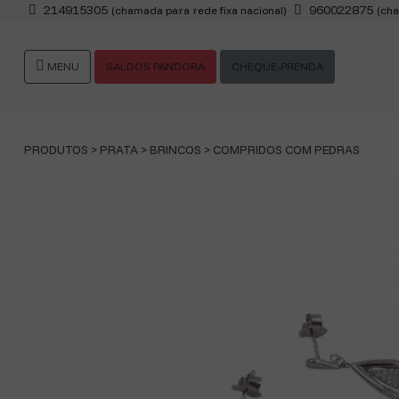
214915305
960022875
(chamada para rede fixa nacional)
(cha
MENU
SALDOS PANDORA
CHEQUE-PRENDA
PRODUTOS >
PRATA
>
BRINCOS
>
COMPRIDOS COM PEDRAS